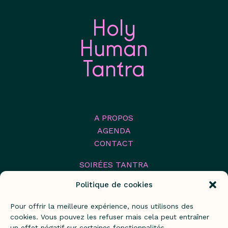
Holy
Human
Tantra
A PROPOS
AGENDA
CONTACT
SOIRÉES TANTRA
STAGES TANTRIQUES
Politique de cookies
FESTIVAL TANTRA
FORMATION 2026
Pour offrir la meilleure expérience, nous utilisons des
FORMATION 2027
cookies. Vous pouvez les refuser mais cela peut entraîner
un effet négatif sur certaines fonctionnalités.